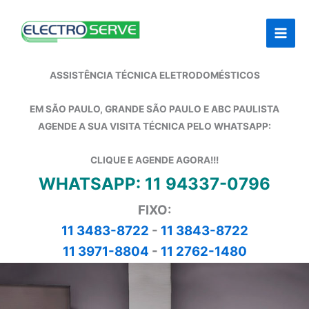
Ir
para
o
conteúdo
ASSISTÊNCIA TÉCNICA ELETRODOMÉSTICOS
EM SÃO PAULO, GRANDE SÃO PAULO E ABC PAULISTA
AGENDE A SUA VISITA TÉCNICA PELO WHATSAPP:
CLIQUE E AGENDE AGORA!!!
WHATSAPP: 11 94337-0796
FIXO:
11 3483-8722
-
11 3843-8722
11 3971-8804
-
11 2762-1480