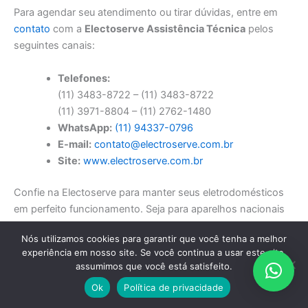
Para agendar seu atendimento ou tirar dúvidas, entre em
contato
com a
Electoserve Assistência Técnica
pelos
seguintes canais:
Telefones:
(11) 3483-8722 – (11) 3483-8722
(11) 3971-8804 – (11) 2762-1480
WhatsApp:
(11) 94337-0796
E-mail:
contato@electroserve.com.br
Site:
www.electroserve.com.br
Confie na Electoserve para manter seus eletrodomésticos
em perfeito funcionamento. Seja para aparelhos nacionais
ou importados, somos a escolha certa para quem busca
Nós utilizamos cookies para garantir que você tenha a melhor
qualidade, eficiência e atendimento especializado.
experiência em nosso site. Se você continua a usar este site,
assumimos que você está satisfeito.
Assistência Técnica Eletrodomésticos no seu
Ok
Política de privacidade
Bairro