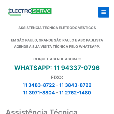
Ir
para
o
conteúdo
ASSISTÊNCIA TÉCNICA ELETRODOMÉSTICOS
EM SÃO PAULO, GRANDE SÃO PAULO E ABC PAULISTA
AGENDE A SUA VISITA TÉCNICA PELO WHATSAPP:
CLIQUE E AGENDE AGORA!!!
WHATSAPP: 11 94337-0796
FIXO:
11 3483-8722
-
11 3843-8722
11 3971-8804
-
11 2762-1480
Assistência Técnica