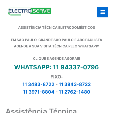
Ir
para
o
conteúdo
ASSISTÊNCIA TÉCNICA ELETRODOMÉSTICOS
EM SÃO PAULO, GRANDE SÃO PAULO E ABC PAULISTA
AGENDE A SUA VISITA TÉCNICA PELO WHATSAPP:
CLIQUE E AGENDE AGORA!!!
WHATSAPP: 11 94337-0796
FIXO:
11 3483-8722
-
11 3843-8722
11 3971-8804
-
11 2762-1480
Assistência Técnica