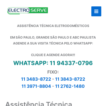
Ir
para
o
conteúdo
ASSISTÊNCIA TÉCNICA ELETRODOMÉSTICOS
EM SÃO PAULO, GRANDE SÃO PAULO E ABC PAULISTA
AGENDE A SUA VISITA TÉCNICA PELO WHATSAPP:
CLIQUE E AGENDE AGORA!!!
WHATSAPP: 11 94337-0796
FIXO:
11 3483-8722
-
11 3843-8722
11 3971-8804
-
11 2762-1480
Assistência Técnica