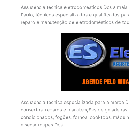
Assistência técnica eletrodomésticos Dcs a mais
Paulo, técnicos especializados e qualificados para
reparo e manutenção de eletrodomésticos de tod
Assistência técnica especializada para a marca Dc
consertos, reparos e manutenções de geladeiras, r
condicionados, fogões, fornos, cooktops, máquin
e secar roupas Dcs