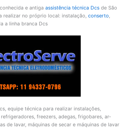
 conhecida e antiga
assistência técnica Dcs
de São
 realizar no próprio local: instalação,
conserto
,
a a linha branca Dcs
s, equipe técnica para realizar instalações,
efrigeradores, freezers, adegas, frigobares, ar-
as de lavar, máquinas de secar e máquinas de lavar