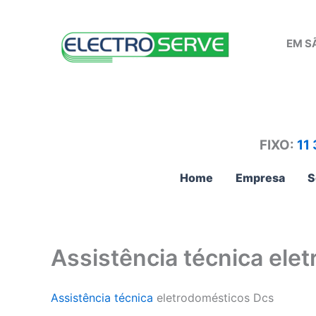
Ir
para
EM S
o
conteúdo
FIXO:
11
Home
Empresa
S
Assistência técnica ele
Assistência técnica
eletrodomésticos Dcs