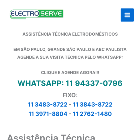
Ir
para
o
conteúdo
ASSISTÊNCIA TÉCNICA ELETRODOMÉSTICOS
EM SÃO PAULO, GRANDE SÃO PAULO E ABC PAULISTA
AGENDE A SUA VISITA TÉCNICA PELO WHATSAPP:
CLIQUE E AGENDE AGORA!!!
WHATSAPP: 11 94337-0796
FIXO:
11 3483-8722
-
11 3843-8722
11 3971-8804
-
11 2762-1480
Assistência Técnica