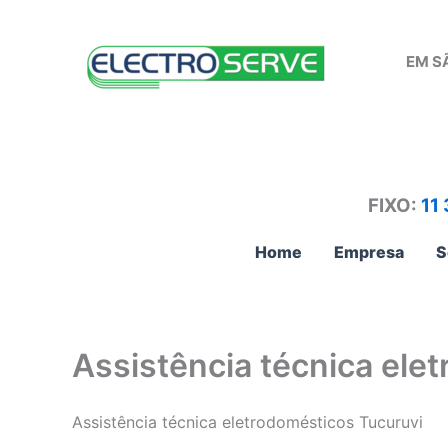
Ir
para
EM S
o
conteúdo
FIXO:
11
Home
Empresa
S
Assistência técnica ele
Assistência técnica eletrodomésticos Tucuruvi