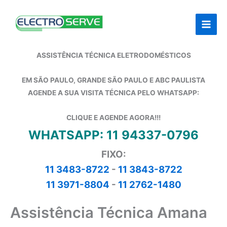
Ir
para
o
conteúdo
ASSISTÊNCIA TÉCNICA ELETRODOMÉSTICOS
EM SÃO PAULO, GRANDE SÃO PAULO E ABC PAULISTA
AGENDE A SUA VISITA TÉCNICA PELO WHATSAPP:
CLIQUE E AGENDE AGORA!!!
WHATSAPP: 11 94337-0796
FIXO:
11 3483-8722
-
11 3843-8722
11 3971-8804
-
11 2762-1480
Assistência Técnica Amana