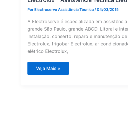
Electrolux – Assistência Técnica Ele
Por
Electroserve Assistência Técnica
/
04/03/2015
A Electroserve é especializada em assistência
grande São Paulo, grande ABCD, Litoral e Inter
Instalação, conserto, reparo e manutenção de g
Electrolux, frigobar Electrolux, ar condicionad
elétrico Electrolux,
Electrolux
Veja Mais »
–
Assistência
Técnica
Eletrodomésticos