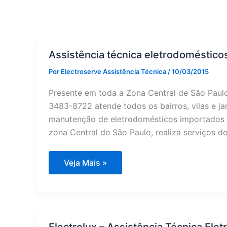
Assistência técnica eletrodoméstico
Por
Electroserve Assistência Técnica
/
10/03/2015
Presente em toda a Zona Central de São Paulo
3483-8722 atende todos os bairros, vilas e ja
manutenção de eletrodomésticos importados e
zona Central de São Paulo, realiza serviços d
Assistência
Veja Mais »
técnica
eletrodomésticos
Zona
Central