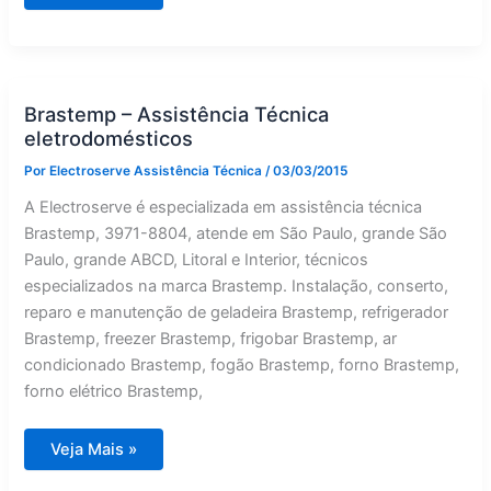
técnica
eletrodomésticos
Zona
Central
Brastemp – Assistência Técnica
eletrodomésticos
Por
Electroserve Assistência Técnica
/
03/03/2015
A Electroserve é especializada em assistência técnica
Brastemp, 3971-8804, atende em São Paulo, grande São
Paulo, grande ABCD, Litoral e Interior, técnicos
especializados na marca Brastemp. Instalação, conserto,
reparo e manutenção de geladeira Brastemp, refrigerador
Brastemp, freezer Brastemp, frigobar Brastemp, ar
condicionado Brastemp, fogão Brastemp, forno Brastemp,
forno elétrico Brastemp,
Brastemp
Veja Mais »
–
Assistência