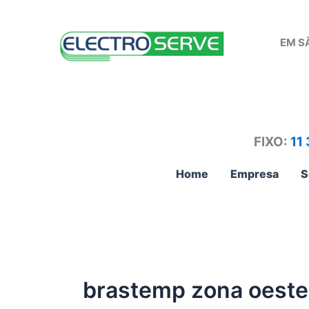
Ir
para
EM S
o
conteúdo
FIXO:
11
Home
Empresa
S
brastemp zona oeste