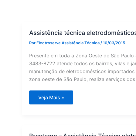
Assistência técnica eletrodoméstico
Por
Electroserve Assistência Técnica
/
10/03/2015
Presente em toda a Zona Oeste de São Paulo a
3483-8722 atende todos os bairros, vilas e ja
manutenção de eletrodomésticos importados e
zona oeste de São Paulo, realiza serviços dos
Assistência
Veja Mais »
técnica
eletrodomésticos
Zona
Oeste