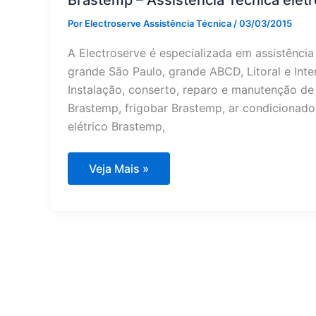
Brastemp – Assistência Técnica ele
Por
Electroserve Assistência Técnica
/
03/03/2015
A Electroserve é especializada em assistênci
grande São Paulo, grande ABCD, Litoral e Inte
Instalação, conserto, reparo e manutenção de 
Brastemp, frigobar Brastemp, ar condicionado
elétrico Brastemp,
Brastemp
Veja Mais »
–
Assistência
Técnica
eletrodomésticos