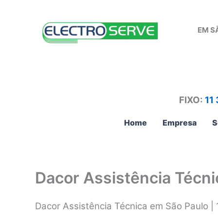
Ir
para
EM S
o
conteúdo
FIXO:
11
Home
Empresa
S
Dacor Assistência Técni
Dacor Assistência Técnica em São Paulo |