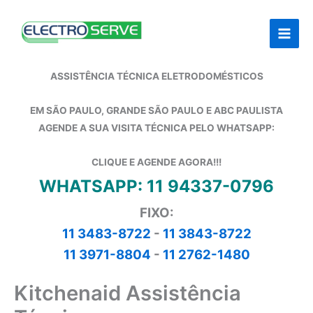
Ir
para
o
conteúdo
ASSISTÊNCIA TÉCNICA ELETRODOMÉSTICOS
EM SÃO PAULO, GRANDE SÃO PAULO E ABC PAULISTA
AGENDE A SUA VISITA TÉCNICA PELO WHATSAPP:
CLIQUE E AGENDE AGORA!!!
WHATSAPP: 11 94337-0796
FIXO:
11 3483-8722
-
11 3843-8722
11 3971-8804
-
11 2762-1480
Kitchenaid Assistência