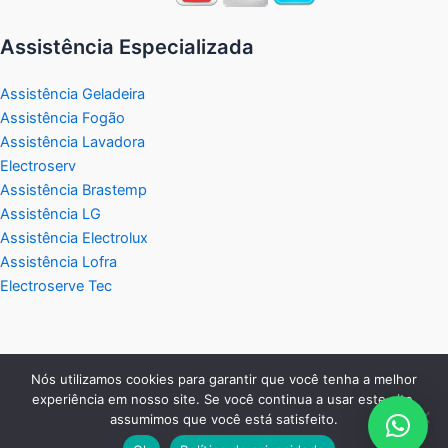
Assistência Especializada
Assistência Geladeira
Assistência Fogão
Assistência Lavadora
Electroserv
Assistência Brastemp
Assistência LG
Assistência Electrolux
Assistência Lofra
Electroserve Tec
Nós utilizamos cookies para garantir que você tenha a melhor
experiência em nosso site. Se você continua a usar este site,
Copyright © 2026 Electroserve Assistência Técnica
assumimos que você está satisfeito.
Eletrodomésticos