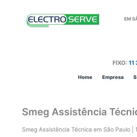
Ir
para
EM S
o
conteúdo
FIXO:
11
Home
Empresa
S
Smeg Assistência Técni
Smeg Assistência Técnica em São Paulo |