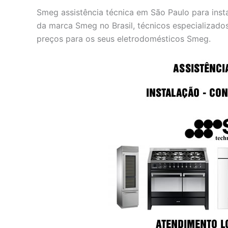
Smeg assistência técnica em São Paulo para ins
da marca Smeg no Brasil, técnicos especializados
preços para os seus eletrodomésticos Smeg.