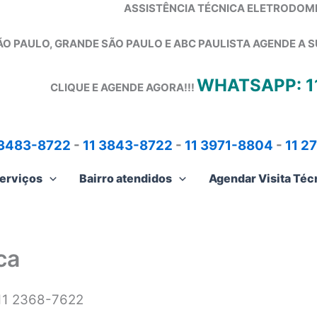
ASSISTÊNCIA TÉCNICA ELETRODOM
ÃO PAULO, GRANDE SÃO PAULO E ABC PAULISTA
AGENDE A S
WHATSAPP: 1
CLIQUE E AGENDE AGORA!!!
 3483-8722
-
11 3843-8722
-
11 3971-8804
-
11 2
erviços
Bairro atendidos
Agendar Visita Téc
ca
 11 2368-7622