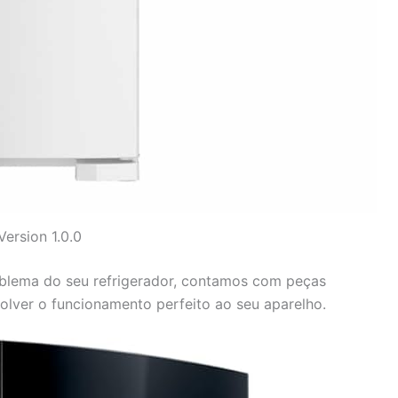
Version 1.0.0
oblema do seu refrigerador, contamos com peças
volver o funcionamento perfeito ao seu aparelho.