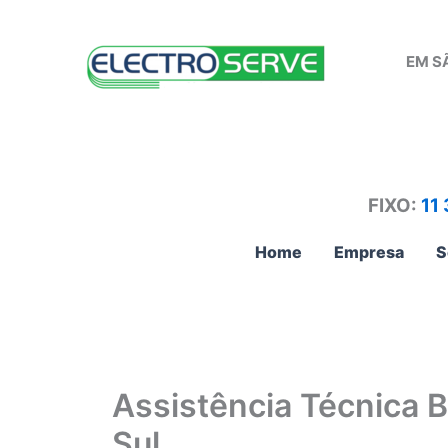
Ir
para
EM S
o
conteúdo
FIXO:
11
Home
Empresa
S
Assistência Técnica 
Sul