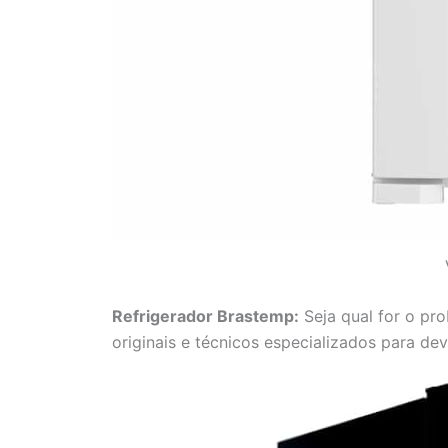
Refrigerador Brastemp:
Seja qual for o pr
originais e técnicos especializados para de