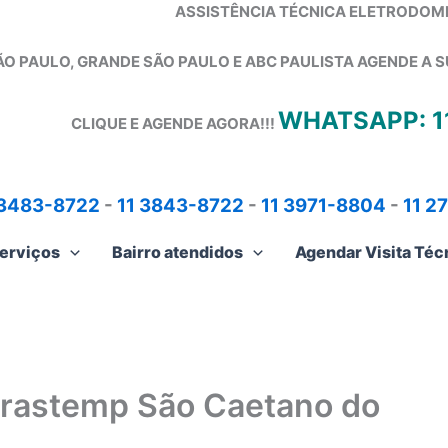
ASSISTÊNCIA TÉCNICA ELETRODOM
ÃO PAULO, GRANDE SÃO PAULO E ABC PAULISTA
AGENDE A S
WHATSAPP: 1
CLIQUE E AGENDE AGORA!!!
 3483-8722
-
11 3843-8722
-
11 3971-8804
-
11 2
erviços
Bairro atendidos
Agendar Visita Téc
Brastemp São Caetano do