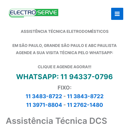
Ir
para
o
conteúdo
ASSISTÊNCIA TÉCNICA ELETRODOMÉSTICOS
EM SÃO PAULO, GRANDE SÃO PAULO E ABC PAULISTA
AGENDE A SUA VISITA TÉCNICA PELO WHATSAPP:
CLIQUE E AGENDE AGORA!!!
WHATSAPP: 11 94337-0796
FIXO:
11 3483-8722
-
11 3843-8722
11 3971-8804
-
11 2762-1480
Assistência Técnica DCS