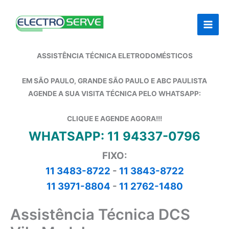
Ir
para
o
conteúdo
ASSISTÊNCIA TÉCNICA ELETRODOMÉSTICOS
EM SÃO PAULO, GRANDE SÃO PAULO E ABC PAULISTA
AGENDE A SUA VISITA TÉCNICA PELO WHATSAPP:
CLIQUE E AGENDE AGORA!!!
WHATSAPP: 11 94337-0796
FIXO:
11 3483-8722
-
11 3843-8722
11 3971-8804
-
11 2762-1480
Assistência Técnica DCS