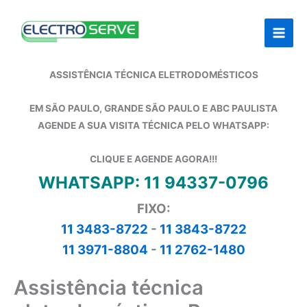
Ir
para
o
conteúdo
ASSISTÊNCIA TÉCNICA ELETRODOMÉSTICOS
EM SÃO PAULO, GRANDE SÃO PAULO E ABC PAULISTA
AGENDE A SUA VISITA TÉCNICA PELO WHATSAPP:
CLIQUE E AGENDE AGORA!!!
WHATSAPP: 11 94337-0796
FIXO:
11 3483-8722
-
11 3843-8722
11 3971-8804
-
11 2762-1480
Assistência técnica