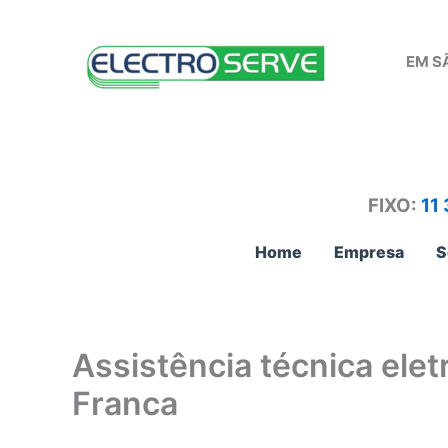
Ir
para
EM S
o
conteúdo
FIXO:
11
Home
Empresa
S
Assistência técnica ele
Franca