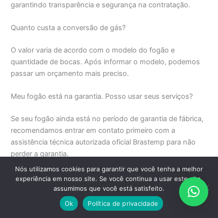
garantindo transparência e segurança na contratação.
Quanto custa a conversão de gás?
O valor varia de acordo com o modelo do fogão e
quantidade de bocas. Após informar o modelo, podemos
passar um orçamento mais preciso.
Meu fogão está na garantia. Posso usar seus serviços?
Se seu fogão ainda está no período de garantia de fábrica,
recomendamos entrar em contato primeiro com a
assistência técnica autorizada oficial Brastemp para não
perder a garantia.
Nós utilizamos cookies para garantir que você tenha a melhor
Atendem outras marcas além da Brastemp?
experiência em nosso site. Se você continua a usar este site,
assumimos que você está satisfeito.
Nossa especialidade é em eletrodomésticos Brastemp,
Ok
Política de privacidade
incluindo fogão, forno, forninho, forno elétrico, forno a