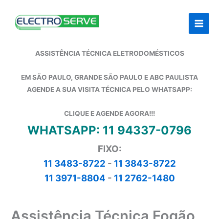
Ir
para
o
conteúdo
ASSISTÊNCIA TÉCNICA ELETRODOMÉSTICOS
EM SÃO PAULO, GRANDE SÃO PAULO E ABC PAULISTA
AGENDE A SUA VISITA TÉCNICA PELO WHATSAPP:
CLIQUE E AGENDE AGORA!!!
WHATSAPP: 11 94337-0796
FIXO:
11 3483-8722
-
11 3843-8722
11 3971-8804
-
11 2762-1480
Assistência Técnica Fogão