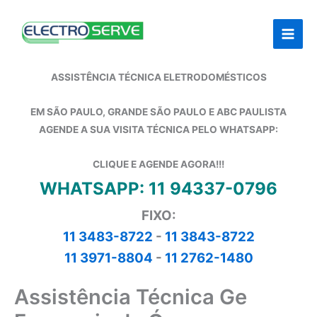
Ir
para
o
conteúdo
ASSISTÊNCIA TÉCNICA ELETRODOMÉSTICOS
EM SÃO PAULO, GRANDE SÃO PAULO E ABC PAULISTA
AGENDE A SUA VISITA TÉCNICA PELO WHATSAPP:
CLIQUE E AGENDE AGORA!!!
WHATSAPP: 11 94337-0796
FIXO:
11 3483-8722
-
11 3843-8722
11 3971-8804
-
11 2762-1480
Assistência Técnica Ge