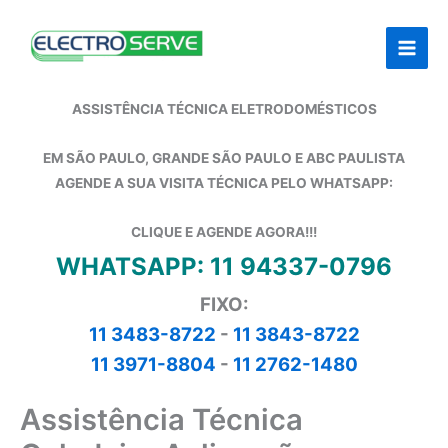
Ir
para
o
conteúdo
ASSISTÊNCIA TÉCNICA ELETRODOMÉSTICOS
EM SÃO PAULO, GRANDE SÃO PAULO E ABC PAULISTA
AGENDE A SUA VISITA TÉCNICA PELO WHATSAPP:
CLIQUE E AGENDE AGORA!!!
WHATSAPP: 11 94337-0796
FIXO:
11 3483-8722
-
11 3843-8722
11 3971-8804
-
11 2762-1480
Assistência Técnica