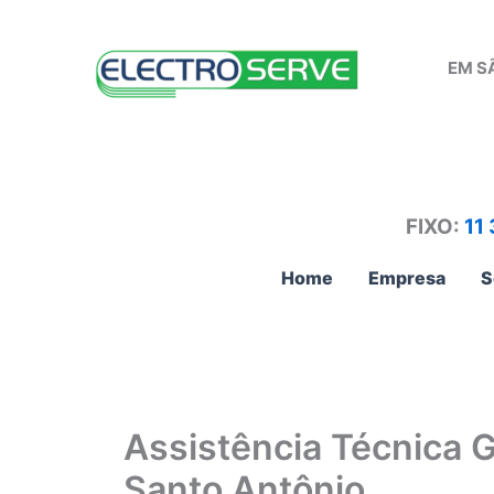
Ir
para
EM S
o
conteúdo
FIXO:
11
Home
Empresa
S
Assistência Técnica 
Santo Antônio