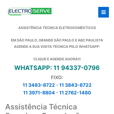
Ir
para
o
conteúdo
ASSISTÊNCIA TÉCNICA ELETRODOMÉSTICOS
EM SÃO PAULO, GRANDE SÃO PAULO E ABC PAULISTA
AGENDE A SUA VISITA TÉCNICA PELO WHATSAPP:
CLIQUE E AGENDE AGORA!!!
WHATSAPP: 11 94337-0796
FIXO:
11 3483-8722
-
11 3843-8722
11 3971-8804
-
11 2762-1480
Assistência Técnica