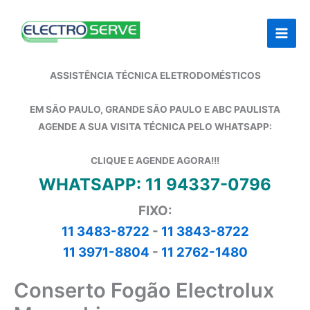
Ir
para
o
conteúdo
ASSISTÊNCIA TÉCNICA ELETRODOMÉSTICOS
EM SÃO PAULO, GRANDE SÃO PAULO E ABC PAULISTA
AGENDE A SUA VISITA TÉCNICA PELO WHATSAPP:
CLIQUE E AGENDE AGORA!!!
WHATSAPP: 11 94337-0796
FIXO:
11 3483-8722
-
11 3843-8722
11 3971-8804
-
11 2762-1480
Conserto Fogão Electrolux