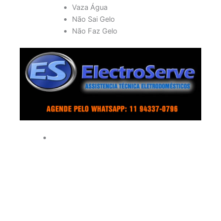
Vaza Água
Não Sai Gelo
Não Faz Gelo