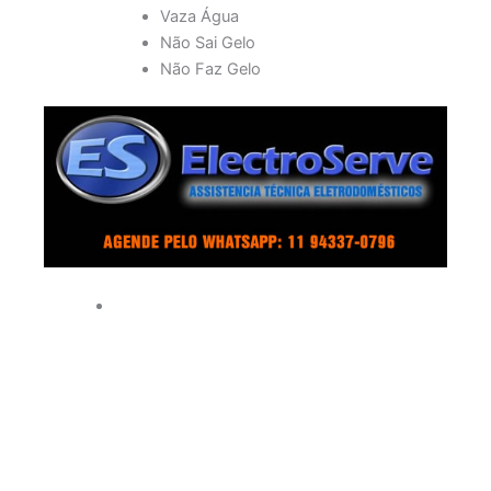
Vaza Água
Não Sai Gelo
Não Faz Gelo