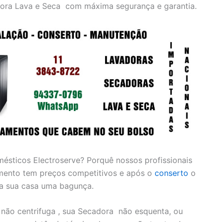
ora Lava e Seca com máxima segurança e garantia.
mésticos Electroserve? Porquê nossos profissionais
amento tem preços competitivos e após o
conserto
o
da sua casa uma bagunça.
 não centrifuga , sua Secadora não esquenta, ou