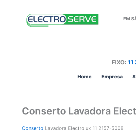
Ir
para
EM S
o
conteúdo
FIXO:
11
Home
Empresa
S
Conserto Lavadora Elect
Conserto
Lavadora Electrolux 11 2157-5008