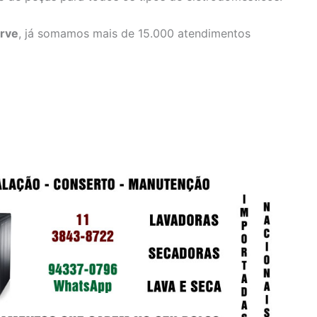
erve
, já somamos mais de 15.000 atendimentos