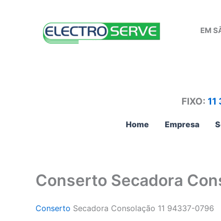
Ir
para
EM S
o
conteúdo
FIXO:
11
Home
Empresa
S
Conserto Secadora Con
Conserto
Secadora Consolação 11 94337-0796