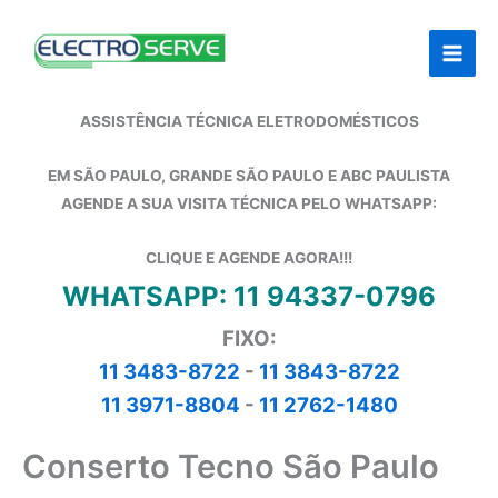
Ir
para
o
conteúdo
ASSISTÊNCIA TÉCNICA ELETRODOMÉSTICOS
EM SÃO PAULO, GRANDE SÃO PAULO E ABC PAULISTA
AGENDE A SUA VISITA TÉCNICA PELO WHATSAPP:
CLIQUE E AGENDE AGORA!!!
WHATSAPP: 11 94337-0796
FIXO:
11 3483-8722
-
11 3843-8722
11 3971-8804
-
11 2762-1480
Conserto Tecno São Paulo