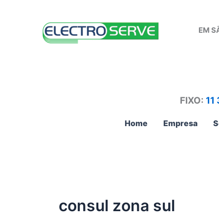
Ir
para
EM S
o
conteúdo
FIXO:
11
Home
Empresa
S
consul zona sul