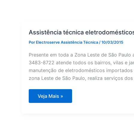
Assistência técnica eletrodoméstico
Por
Electroserve Assistência Técnica
/
10/03/2015
Presente em toda a Zona Leste de São Paulo a
3483-8722 atende todos os bairros, vilas e ja
manutenção de eletrodomésticos importados e
zona Leste de São Paulo, realiza serviços dos
Assistência
Veja Mais »
técnica
eletrodomésticos
Zona
Leste