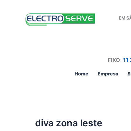
Ir
para
EM S
o
conteúdo
FIXO:
11
Home
Empresa
S
diva zona leste