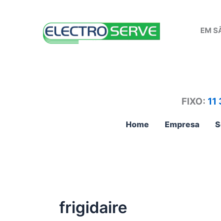
Ir
para
EM S
o
conteúdo
FIXO:
11
Home
Empresa
S
frigidaire