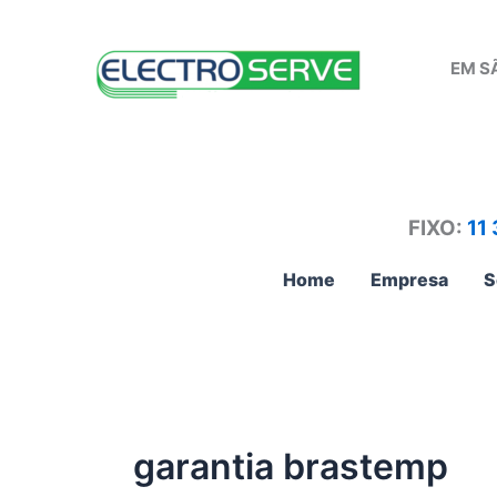
Ir
para
EM S
o
conteúdo
FIXO:
11
Home
Empresa
S
garantia brastemp