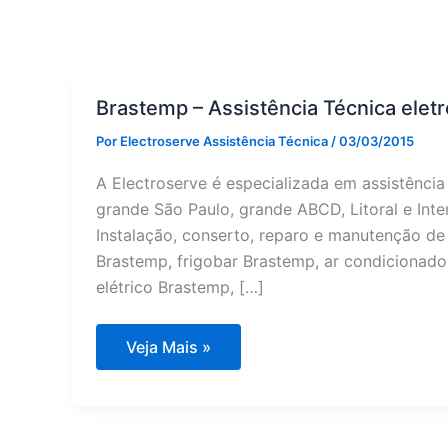
Brastemp – Assistência Técnica ele
Por
Electroserve Assistência Técnica
/
03/03/2015
A Electroserve é especializada em assistênci
grande São Paulo, grande ABCD, Litoral e Inte
Instalação, conserto, reparo e manutenção de 
Brastemp, frigobar Brastemp, ar condicionado
elétrico Brastemp, […]
Brastemp
Veja Mais »
–
Assistência
Técnica
eletrodomésticos