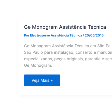
Ge Monogram Assistência Técnica
Por
Electroserve Assistência Técnica
/
20/06/2016
Ge Monagram Assistência Técnica em São Pau
São Paulo para instalação, conserto e manute
especializados, peças originais, garantia e s
Ge Monogram.
Ge
Veja Mais »
Monogram
Assistência
Técnica