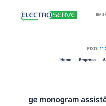
Ir
para
EM S
o
conteúdo
FIXO:
11
Home
Empresa
S
ge monogram assistên