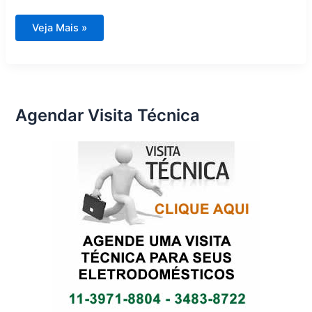
Ge
Veja Mais »
Monogram
Assistência
Técnica
Agendar Visita Técnica