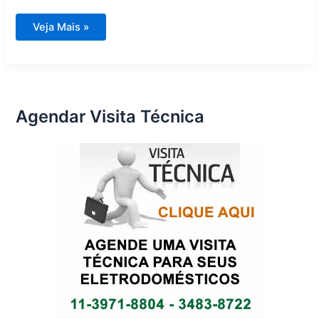
Assistência
Veja Mais »
técnica
eletrodomésticos
grande
ABCD
Agendar Visita Técnica